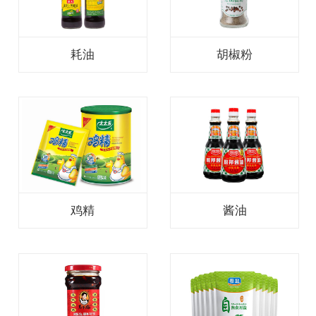
耗油
胡椒粉
鸡精
酱油