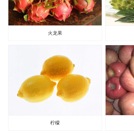
火龙果
柠檬