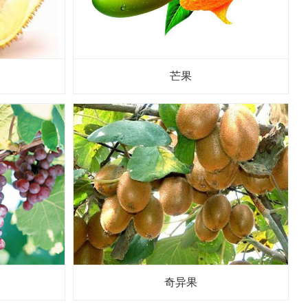
芒果
奇异果