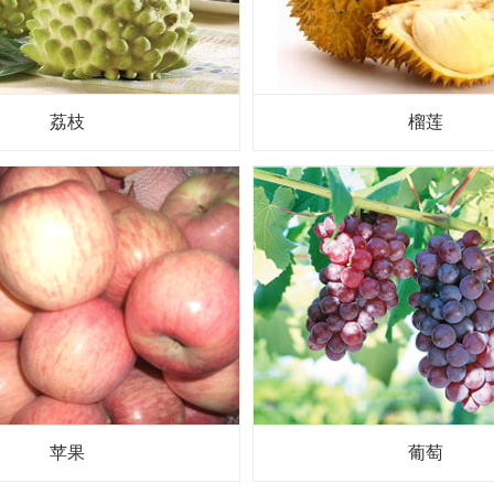
荔枝
榴莲
苹果
葡萄