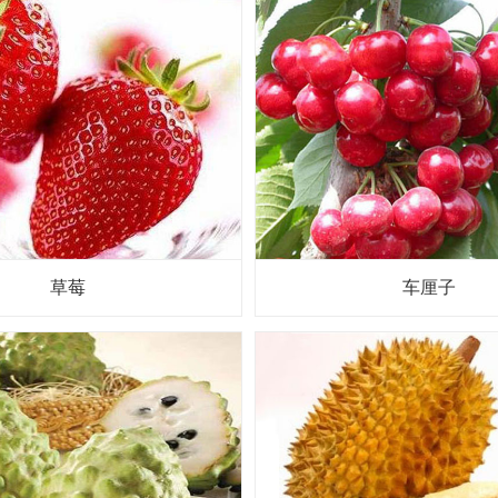
草莓
车厘子