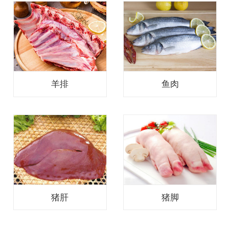
羊排
鱼肉
猪肝
猪脚