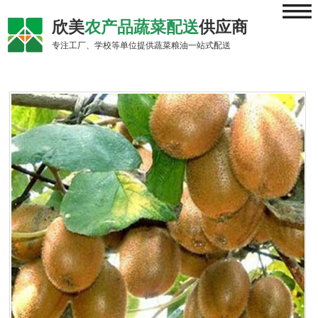
≡
欣美
农产品蔬菜配送
供应商
专注工厂、学校等单位提供蔬菜粮油一站式配送