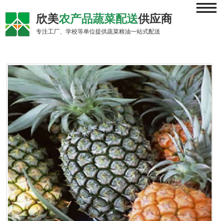
≡
欣美
农产品蔬菜配送
供应商
专注工厂、学校等单位提供蔬菜粮油一站式配送